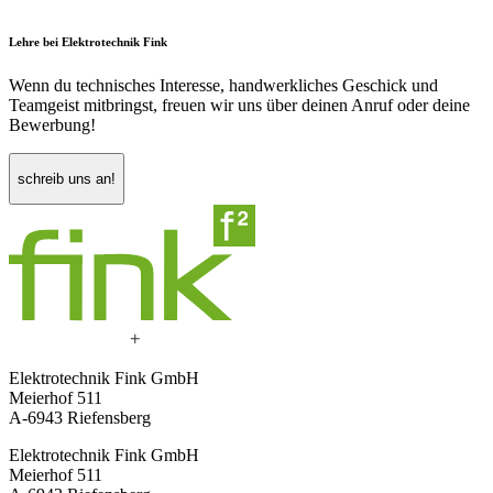
Das Ergebnis ist eine
moderne, zukunftssichere Elektrotechnik
,
Lehre bei Elektrotechnik Fink
perfekt abgestimmt auf die Anforderungen eines zeitgemäßen
Autohauses –
funktional, effizient und repräsentativ
.
Wenn du technisches Interesse, handwerkliches Geschick und
Teamgeist mitbringst, freuen wir uns über deinen Anruf oder deine
Bewerbung!
schreib uns an!
Elektrotechnik Fink GmbH
Meierhof 511
A-6943 Riefensberg
Elektrotechnik Fink GmbH
Meierhof 511